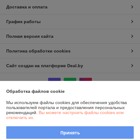
Доставка и оплата
График работы
Полная версия сайта
Политика обработки cookies
Сайт создан на платформе Deal.by
Обработка файлов cookie
Мы используем файлы cookies для обеспечения удобства
Информация для покупателя
пользователей портала и предоставления персональных
рекомендаций.
Вы можете настроить файлы cookies или
Юридическое лицо:
Закрытое акционерное общество «ЭКТА»
отключить их.
222310, Минская обл., г. Молодечно, ул. Я. Купалы, 37
Регистрационный номер ЕГР: 600136618
Принять