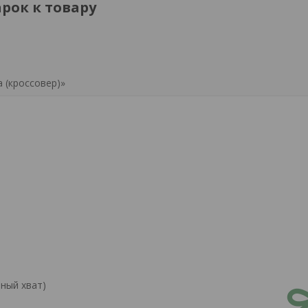
рок к товару
 (кроссовер)»
ьный хват)