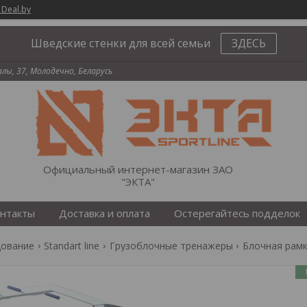
 Deal.by
Шведские стенки для всей семьи
ЗДЕСЬ
палы, 37, Молодечно, Беларусь
Официальный интернет-магазин ЗАО
"ЭКТА"
нтакты
Доставка и оплата
Остерегайтесь подделок
дование
Standart line
Грузоблочные тренажеры
Блочная рамк