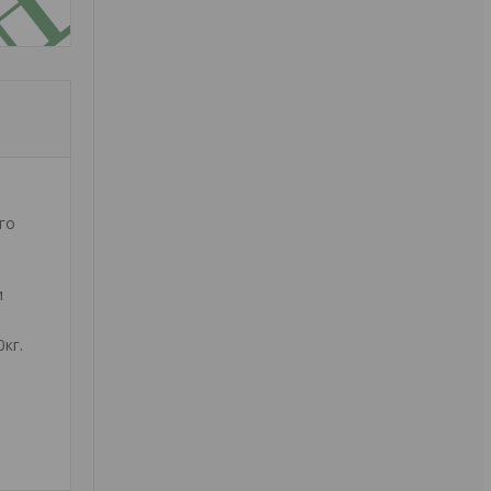
го
и
кг.