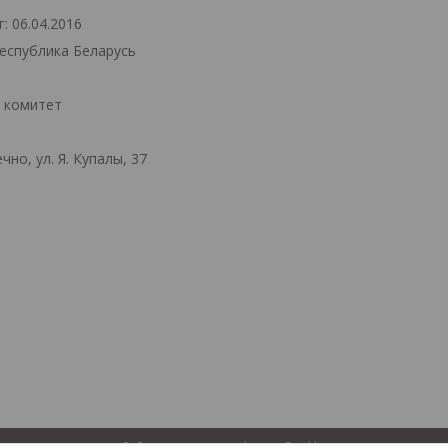
: 06.04.2016
Республика Беларусь
й комитет
но, ул. Я. Купалы, 37
Сайт создан на платформе Deal.by