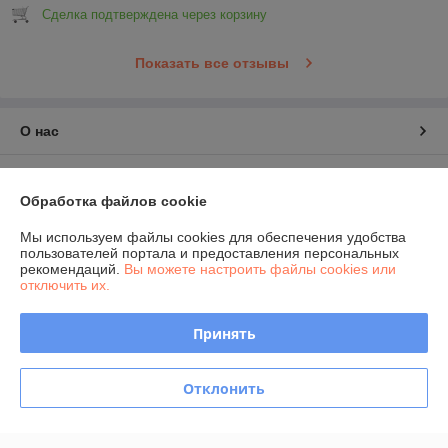
Сделка подтверждена через корзину
Показать все отзывы
О нас
Контакты
Обработка файлов cookie
Доставка и оплата
Мы используем файлы cookies для обеспечения удобства
пользователей портала и предоставления персональных
рекомендаций.
Вы можете настроить файлы cookies или
График работы
отключить их.
Полная версия сайта
Принять
Политика обработки cookies
Отклонить
Сайт создан на платформе Deal.by