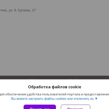
но, ул. Я. Купалы, 37
Сайт создан на платформе Deal.by
Политика обработки файлов cookies
Обработка файлов cookie
ЭКТА sport |
Пожаловаться на контент
Select Language
▼
 для обеспечения удобства пользователей портала и предоставлени
Вы можете настроить файлы cookies или отключить их.